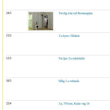
24/5
Trevlig tvåa vid Brommaplan
15/5
2:a bytes i Malmö
12/5
Fin ljus 3:a sekelskifte
10/5
billig 1.a vetlanda
22/4
3:a, 79 kvm, Kulas väg 14