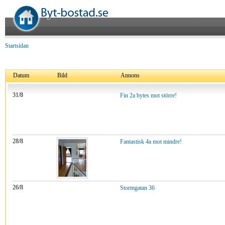
Startsidan
Datum
Bild
Annons
31/8
Fin 2a bytes mot större!
28/8
Fantastisk 4a mot mindre!
26/8
Stormgatan 36