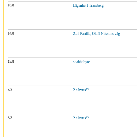
16/8
Lägenhet i Traneberg
14/8
2:a i Partille, Oluff Nilssons väg
13/8
snabbt byte
8/8
2.a bytes!?
8/8
2.a bytes!?