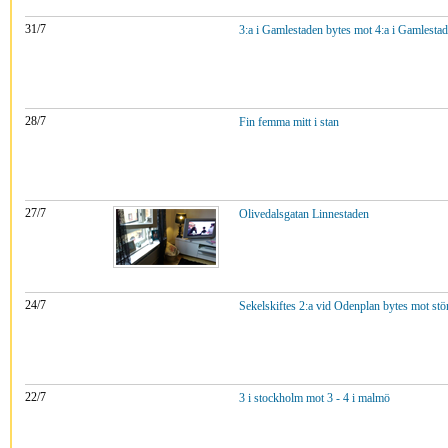
31/7
3:a i Gamlestaden bytes mot 4:a i Gamlesta
28/7
Fin femma mitt i stan
27/7
Olivedalsgatan Linnestaden
24/7
Sekelskiftes 2:a vid Odenplan bytes mot stör
22/7
3 i stockholm mot 3 - 4 i malmö