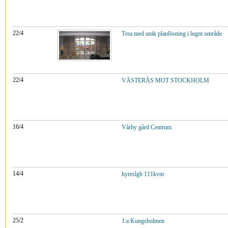
22/4
Trea med unik planlösning i lugnt område
22/4
VÄSTERÅS MOT STOCKHOLM
16/4
Vårby gård Centrum
14/4
hyreslgh 111kvm
25/2
1:a Kungsholmen