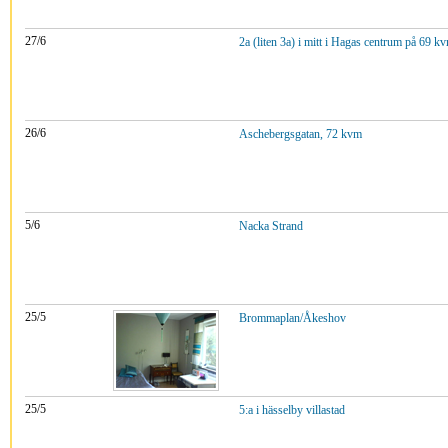
27/6
2a (liten 3a) i mitt i Hagas centrum på 69 k
26/6
Aschebergsgatan, 72 kvm
5/6
Nacka Strand
25/5
Brommaplan/Åkeshov
25/5
5:a i hässelby villastad