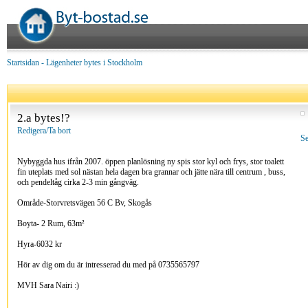
Startsidan
-
Lägenheter bytes i Stockholm
2.a bytes!?
Redigera/Ta bort
Se
Nybyggda hus ifrån 2007. öppen planlösning ny spis stor kyl och frys, stor toalett
fin uteplats med sol nästan hela dagen bra grannar och jätte nära till centrum , buss,
och pendeltåg cirka 2-3 min gångväg.
Område-Storvretsvägen 56 C Bv, Skogås
Boyta- 2 Rum, 63m²
Hyra-6032 kr
Hör av dig om du är intresserad du med på 0735565797
MVH Sara Nairi :)