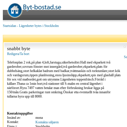
Startsidan
-
Lägenheter bytes i Stockholm
snabbt byte
Redigera/Ta bort
Se
Telefonplan 2 rok,på plan 4,loft,farstuga,säkerhetsdörr.Hall med ekparkett två
garderober,sovrum fönster mot innergård,två garderober,ekparkett,plats för
dubbelsäng,stort helkaklat badrum med badkar,tvättmaskin och torktumlare,stort kök
och vardagsrum,öppen planlösning,stora ljusinsläpp,ekparkett,spis med glashäll plats
för sex vid matbordet,gott om utrymme.Lägenheten toppenfräsch.Förråd i
källare.Tbana ca 1min bort,två stationer till S-malm en central lägenhet i
närförort.Hyra 7497 vatten betalar man efter förbrukning brukar ligga på
150/mån.Gratis parkeringar runt omkring.Önskar etta eventuellt tvåa innanför
tullarna hyra upp till 8000.
Kontaktuppgifter
Insänd av:
mona
Kontakt:
Kontakta säljaren
Finns i:
Stockholm