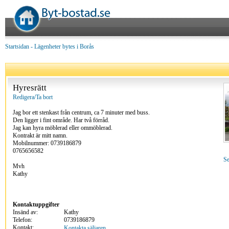
Startsidan
-
Lägenheter bytes i Borås
Hyresrätt
Redigera/Ta bort
Jag bor ett stenkast från centrum, ca 7 minuter med buss.
Den ligger i fint område. Har två förråd.
Jag kan hyra möblerad eller ommöblerad.
Kontrakt är mitt namn.
Mobilnummer: 0739186879
0765656582
Se
Mvh
Kathy
Kontaktuppgifter
Insänd av:
Kathy
Telefon:
0739186879
Kontakt:
Kontakta säljaren