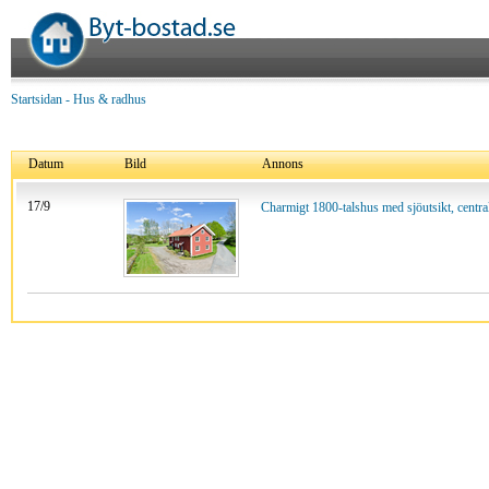
Startsidan
-
Hus & radhus
Datum
Bild
Annons
17/9
Charmigt 1800-talshus med sjöutsikt, central