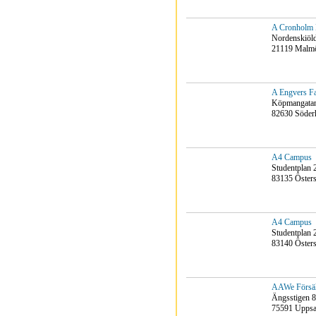
A Cronholm 
Nordenskiöld
21119 Malm
A Engvers Fa
Köpmangata
82630 Söde
A4 Campus
Studentplan 
83135 Öster
A4 Campus
Studentplan 
83140 Öster
AAWe Försäl
Ängsstigen 8
75591 Uppsa