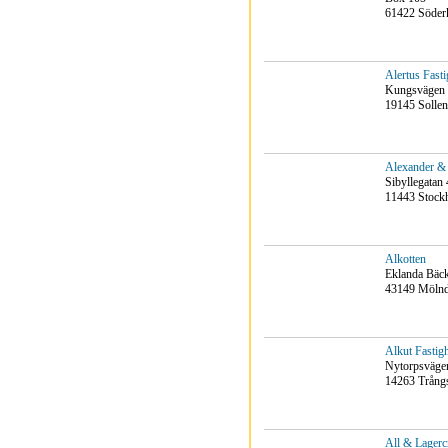
61422 Söder
Alertus Fast
Kungsvägen
19145 Sollen
Alexander & 
Sibyllegatan
11443 Stock
Alkotten
Eklanda Bäc
43149 Mölnd
Alkut Fastig
Nytorpsvägen
14263 Trång
All & Lagerc