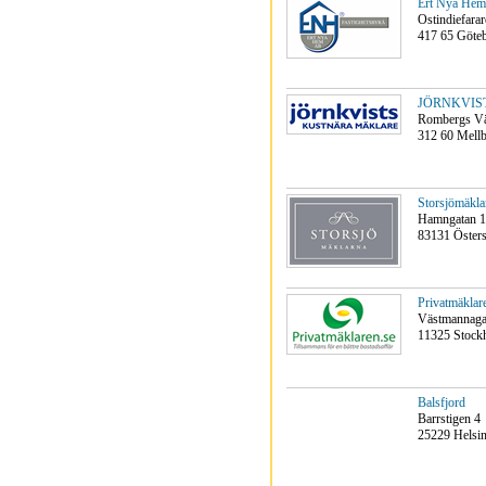
Ert Nya Hem
Ostindiefara
417 65 Göte
JÖRNKVISTS
Rombergs V
312 60 Mellb
Storsjömäkl
Hamngatan 
83131 Öster
Privatmäklar
Västmannagat
11325 Stock
Balsfjord
Barrstigen 4
25229 Helsi