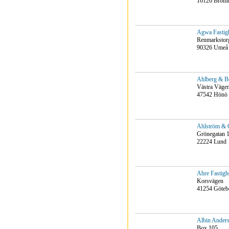
16126 Brom
Agwa Fastig
Renmarkstor
90326 Umeå
Ahlberg & B
Västra Väge
47542 Hönö
Ahlström & 
Grönegatan 
22224 Lund
Ahre Fastigh
Korsvägen
41254 Göteb
Albin Ander
Box 105