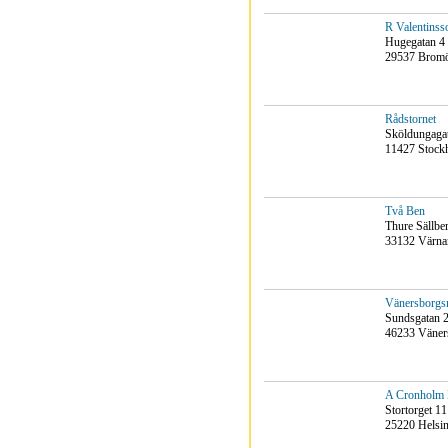
R Valentinss
Hugegatan 4
29537 Bromö
Rådstornet
Sköldungaga
11427 Stock
Två Ben
Thure Sällbe
33132 Värn
Vänersborgs
Sundsgatan 
46233 Väner
A Cronholm 
Stortorget 11
25220 Helsi