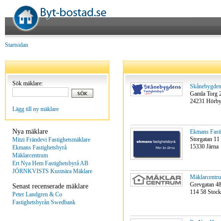
Startsidan
Sök mäklare:
Skånebygdens
Gamla Torg 
24231 Hörb
Lägg till ny mäklare
Nya mäklare
Ekmans Fasti
Storgatan 11
Mitzi Frändevi Fastighetsmäklare
15330 Järna
Ekmans Fastighetsbyrå
Mäklarcentrum
Ert Nya Hem Fastighetsbyrå AB
JÖRNKVISTS Kustnära Mäklare
Mäklarcentr
Grevgatan 4
Senast recenserade mäklare
114 58 Stoc
Peter Landgren & Co
Fastighetsbyrån Swedbank