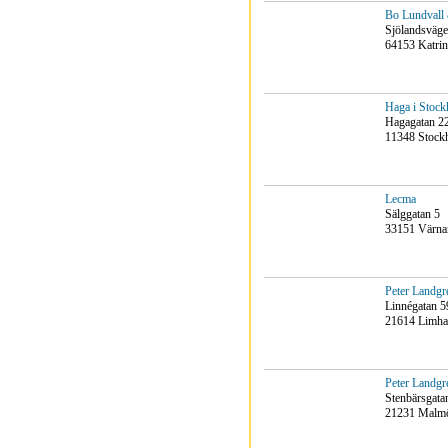
Bo Lundvall
Sjölandsväge
64153 Katri
Haga i Stoc
Hagagatan 22
11348 Stock
Lecma
Sälggatan 5
33151 Värn
Peter Landg
Linnégatan 5
21614 Limh
Peter Landg
Stenbärsgata
21231 Malm