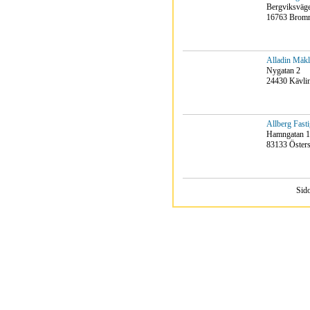
Bergviksväg
16763 Brom
Alladin Mäkl
Nygatan 2
24430 Kävli
Allberg Fast
Hamngatan 
83133 Öster
Sid