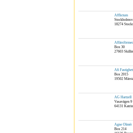
Afflictum
Stockholmsv
18274 Stock
Affärsförmed
Box 30
27603 Skilli
Afi Fastighet
Box 2015
19502 Märst
AG Hartzell
Vasavägen 9
64131 Katri
Agne Olmér
Box 214