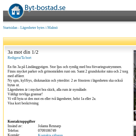
Startsidan
-
Lägenheter bytes i Malmö
3a mot din 1/2
Redigera/Ta bort
En fin 3a på Lindänggstigen. Stor ljus och rymlig med bra förvaringsutrymmen.
Finns mycket parker och grönområden runt om. Samt 2 grundskolor nära och 2 torg
med affärer.
Ny spis, kyl/frys, diskmaskin och ytterdörr. 2 av fönstren i lägenheten ska också
bytas ut.
Lägenheten är i mycket bra skick, alla rum är nymålade.
Väldigt trevliga grannar!
Vi vill byta ut den mot en eller två lägenheter, helst 1a eller 2a.
Visa kort beskrivning
Kontaktuppgifter
Insänd av:
Jolanta Rennarp
Telefon:
0709106749
Kontakt:
Kontakta säljaren