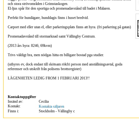
och stora strövområden i Grimstaskogen.
El-ljus spår för den sportiga och promenadavstånd till badet i Mälaren.
Perfekt för hundägare, hunddagis finns i huset bredvid.
Carport med eller utan el, eller parkeringsplats finns att hyra. (fri parkering på gatan)
Promenadavstånd till stormarknad samt Vällingby Centrum.
(2013 års hyra: 8246, 69kvm)
Trivs väldigt bra, men nödgas hitta en billigare bostad pga studier.
(uthyres ev, dock endast till skötsam rökfri person med anställningsavtal, goda
referenser och utskrift från polisens brottsregister)
LÄGENHETEN LEDIG FROM 1 FEBRUARI 2013!!
Kontaktuppgifter
Insänd av:
Cecilia
Kontakt:
Kontakta säljaren
Finns i:
Stockholm - Vällingby c