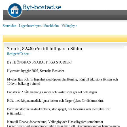
Startsidan
-
Lägenheter bytes i Stockholm - Vällingby c
3 r o k, 8246kr/m till billigare i Sthlm
Redigera/Ta bort
BYTE ÖNSKAS SNARAST PGA STUDIER!
Hyresrätt: byggår 2007, Svenska Bostäder
Mycket ljus och fin lägenhet med öppen planlösning, högt till tak, stora fönster och
10 kvm balkong i vinkel.
Fönster åt 2 håll, balkong i söder och väster som ger sol hela dagen.
Kök: med köpmannadisk, ljusa luckor och färger (plats för diskmaskin).
Badrum: stort helkaklat/klinkers, stor spegel, bra förvaring och med plats för
tvättmaskin.
Nära till T-bana: Johannelund, Vällingby och Hässelbygård samt bussar.
Ligger precis vid grönområdet intill Hässelby Slott, Brommapojkarnas hemma arena