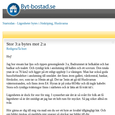
Startsidan
-
Lägenheter bytes i Jönköping, Huskvarna
Stor 3:a bytes mot 2:a
Redigera/Ta bort
Hej!
Jag bor ensam har ljus och öppen genomgående 3:a, Badrummet är helkaklat och har
badkar och toalett. Och rymligt kök i anslutning till hallen och ett sovrum. Den totala
ytan är ca 76 km2 och ligger på ett stiligt upphöjt 1:a våningen. Man har också goda
bussförbindelser i anslutning till området. det finns även galleri, vårdcentral, bankar,
förskolor, osv, som tar ca 10min att gå. Det tar 5min att gå tiil Huskvarnas
vätternstranden, och finns även E4. Hyran är på ynka 6034kr och då ingår kabeltv.
Stora och rymliga tvättstugor finns i närheten och är lätta att få tvätt tid i.
Lägenheten är dock för stor för mig. I synnerhet när det är så svårt för folk att få
lägenheter så är det onödigt att jag har ett helt rum för mycket. Så jag söker alltså en
tvåa.
Hör gärna av dig till mig via mail om du ser ett byte av kvalité tillgängligt här. Och
om bilder önskas så meddela mig snarast så skickar jag bilder till dig.