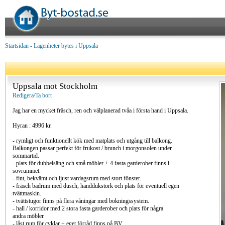
Startsidan
-
Lägenheter bytes i Uppsala
Uppsala mot Stockholm
Redigera/Ta bort
Jag har en mycket fräsch, ren och välplanerad tvåa i första hand i Uppsala.
Hyran : 4996 kr.
- rymligt och funktionellt kök med matplats och utgång till balkong.
Balkongen passar perfekt för frukost / brunch i morgonsolen under
sommartid.
- plats för dubbelsäng och små möbler + 4 fasta garderober finns i
sovrummet.
- fint, bekvämt och ljust vardagsrum med stort fönster.
- fräsch badrum med dusch, handdukstork och plats för eventuell egen
tvättmaskin.
- tvättstugor finns på flera våningar med bokningssystem.
- hall / korridor med 2 stora fasta garderober och plats för några
andra möbler.
- låst rum för cyklar + eget förråd finns på BV.