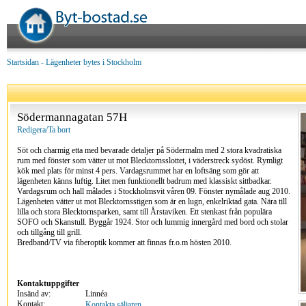
Startsidan
-
Lägenheter bytes i Stockholm
Södermannagatan 57H
Redigera/Ta bort
Söt och charmig etta med bevarade detaljer på Södermalm med 2 stora kvadratiska
rum med fönster som vätter ut mot Blecktornsslottet, i väderstreck sydöst. Rymligt
kök med plats för minst 4 pers. Vardagsrummet har en loftsäng som gör att
lägenheten känns luftig. Litet men funktionellt badrum med klassiskt sittbadkar.
Vardagsrum och hall målades i Stockholmsvit våren 09. Fönster nymålade aug 2010.
Lägenheten vätter ut mot Blecktornsstigen som är en lugn, enkelriktad gata. Nära till
lilla och stora Blecktornsparken, samt till Årstaviken. Ett stenkast från populära
SOFO och Skanstull. Byggår 1924. Stor och lummig innergård med bord och stolar
och tillgång till grill.
Bredband/TV via fiberoptik kommer att finnas fr.o.m hösten 2010.
Kontaktuppgifter
Insänd av:
Linnéa
Kontakt:
Kontakta säljaren